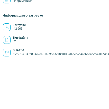
Неприменимо
Информация о загрузке
Загрузки
142 965
Тип файла
EXE
SHA256
f22f97038f47a094e2d17156293c25f78381d0314dcc3e4cd6ce4525420e3d6