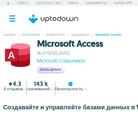
CAPCUT
ЧАТ-БОТЫ С ИИ
MANUS
MALWAREBYTES
MANGA APPS
WINDOWS
/
ПРИЛОЖЕНИЯ
/
РАЗРАБОТЧИКУ
/
БАЗЫ ДАННЫХ
/
MICROSOFT ACCESS
Microsoft Access
16.0.19725.20152
Microsoft Corporation
#1
БАЗЫ ДАННЫХ
4.3
143 k
6
отзывов
скачиваний
Безопасность
Создавайте и управляйте базами данных в